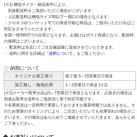
(※1) 梱包サイズ・納品条件により、
別途配送料をご負担いただく場合がございます。
・上記配送料は梱包サイズ80以下一個口の場合となります。
・クロネコゆうパケット可での発送可能な商品は、ご指示いただければご
対応をさせていただきます。
全国一律385円での出荷となります。お届けはポスト投函となり、配送時
の保障はございません。
・ 配送料は当店にてご注文確認後に追加させていただきます。
・ 送料に関する詳細は
「送料について」
をご覧ください
◇ 納期について
オリジナル加工有り
校了後 5～15営業日で発送
加工無し・無地出荷
1～2営業日で発送 (※2)
(※2)メーカー取寄せ品は5～7営業日で発送となります。お急ぎの場合は
別途お取寄せ送料をご負担頂く形で対応可能です。
※在庫状況は一定時間で更新しておりますが最新情報ではありません。そ
のため更新のタイミングにより、ご注文いただいても在庫切れの場合がご
ざいます。その場合はあらためてご連絡させていただきます。あらかじめ
ご了承ください。