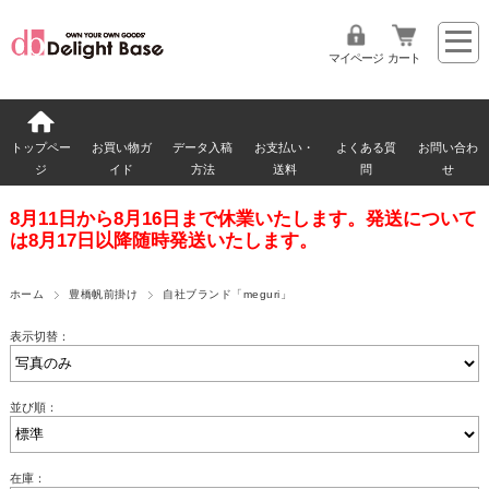
マイページ
カート
トップペー
お買い物ガ
データ入稿
お支払い・
よくある質
お問い合わ
ジ
イド
方法
送料
問
せ
8月11日から8月16日まで休業いたします。発送について
は8月17日以降随時発送いたします。
ホーム
豊橋帆前掛け
自社ブランド「meguri」
表示切替：
並び順：
在庫：