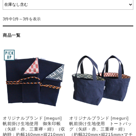
3件中1件～3件を表示
商品一覧
オリジナルブランド [meguri]
オリジナルブランド [meguri]
帆前掛け生地使用 御朱印帳
帆前掛け生地使用 トートバッ
（矢絣・赤、三重襷・紺）（収
グ（矢絣・赤、三重襷・紺）
納時：約幅160mm×縦210mm)
（約幅320mm×縦215mm×マチ