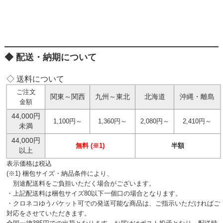
配送・納期について
◇ 送料について
ご注文
関東～関西
九州～東北
北海道
沖縄・離島
金額
44,000円
1,100円～
1,360円～
2,080円～
2,410円～
未満
44,000円
無料 (※1)
半額
以上
表示価格は税込
(※1) 梱包サイズ・納品条件により、
別途配送料をご負担いただく場合がございます。
・上記配送料は梱包サイズ80以下一個口の場合となります。
・クロネコゆうパケット可での発送可能な商品は、ご指示いただければご
対応をさせていただきます。