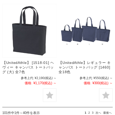
【UnitedAthle】 [1518-01] ヘ
【UnitedAthle】レギュラー キ
ヴィー キャンバス トートバッ
ャンバス トートバッグ [1460]
グ (大) 全7色
全18色
参考上代:
¥2,190
(税込)
～
参考上代:
¥550
(税込)
～
価格:
¥1,170
(税込)
～
価格:
¥300
(税込)
～
101件中1件～40件を表示
1
2
3
次へ
最後へ