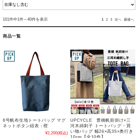
101件中1件～40件を表示
1
2
3
次へ
最後へ
商品一覧
8号帆布生地トートバッグ マグ
UPCYCLE 豊橋帆前掛け×三
ネットボタン紐表：橙
河木綿刺子 トートバッグ・買
い物バッグ 幅26×高35×奥行き
¥2,200
(税込)
10cm【全10色】