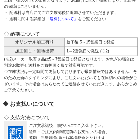
全国一律385円での出荷となります。お届けはポスト投函となり、配送時
の保障はございません。
・ 配送料は当店にてご注文確認後に追加させていただきます。
・ 送料に関する詳細は
「送料について」
をご覧ください
◇ 納期について
オリジナル加工有り
校了後 5～15営業日で発送
加工無し・無地出荷
1～2営業日で発送 (※2)
(※2)メーカー取寄せ品は5～7営業日で発送となります。お急ぎの場合は
別途お取寄せ送料をご負担頂く形で対応可能です。
※在庫状況は一定時間で更新しておりますが最新情報ではありません。そ
のため更新のタイミングにより、ご注文いただいても在庫切れの場合がご
ざいます。その場合はあらためてご連絡させていただきます。あらかじめ
ご了承ください。
お支払いについて
◇ 支払方法について
ご注文承諾後、前払いにてご入金下さい。
送料・ご注文内容確定前のお支払いの場合、
差額・手数料負担はお客様都合となります。