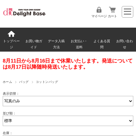
マイページ
カート
トップペー
お買い物ガ
データ入稿
お支払い・
よくある質
お問い合わ
ジ
イド
方法
送料
問
せ
8月11日から8月16日まで休業いたします。発送について
は8月17日以降随時発送いたします。
ホーム
バッグ
コットンバッグ
表示切替：
並び順：
在庫：