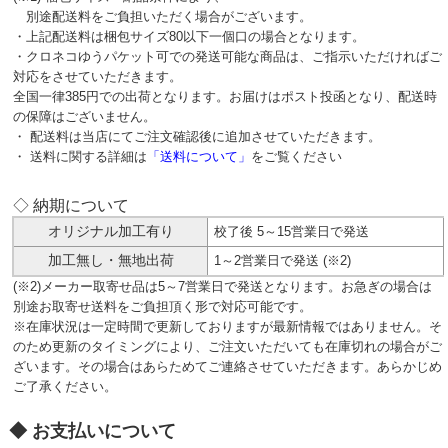
別途配送料をご負担いただく場合がございます。
・上記配送料は梱包サイズ80以下一個口の場合となります。
・クロネコゆうパケット可での発送可能な商品は、ご指示いただければご
対応をさせていただきます。
全国一律385円での出荷となります。お届けはポスト投函となり、配送時
の保障はございません。
・ 配送料は当店にてご注文確認後に追加させていただきます。
・ 送料に関する詳細は
「送料について」
をご覧ください
◇ 納期について
オリジナル加工有り
校了後 5～15営業日で発送
加工無し・無地出荷
1～2営業日で発送 (※2)
(※2)メーカー取寄せ品は5～7営業日で発送となります。お急ぎの場合は
別途お取寄せ送料をご負担頂く形で対応可能です。
※在庫状況は一定時間で更新しておりますが最新情報ではありません。そ
のため更新のタイミングにより、ご注文いただいても在庫切れの場合がご
ざいます。その場合はあらためてご連絡させていただきます。あらかじめ
ご了承ください。
お支払いについて