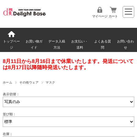
マイページ
カート
トップペー
お買い物ガ
データ入稿
お支払い・
よくある質
お問い合わ
ジ
イド
方法
送料
問
せ
8月11日から8月16日まで休業いたします。発送について
は8月17日以降随時発送いたします。
ホーム
その他ウェア
マスク
表示切替：
並び順：
在庫：