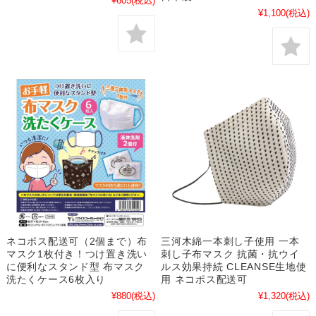
¥605
(税込)
¥1,100
(税込)
ネコポス配送可（2個まで）布
三河木綿一本刺し子使用 一本
マスク1枚付き！つけ置き洗い
刺し子布マスク 抗菌・抗ウイ
に便利なスタンド型 布マスク
ルス効果持続 CLEANSE生地使
洗たくケース6枚入り
用 ネコポス配送可
¥880
(税込)
¥1,320
(税込)