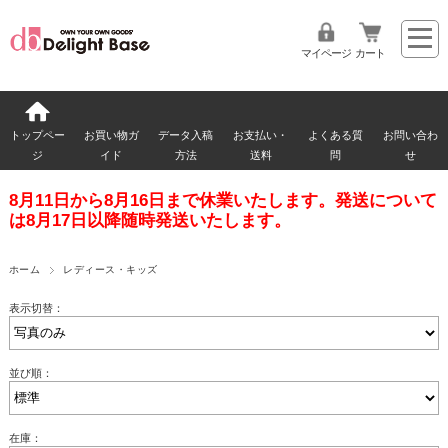
マイページ
カート
トップペー
お買い物ガ
データ入稿
お支払い・
よくある質
お問い合わ
ジ
イド
方法
送料
問
せ
8月11日から8月16日まで休業いたします。発送について
は8月17日以降随時発送いたします。
ホーム
レディース・キッズ
表示切替：
並び順：
在庫：