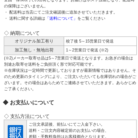
の保障はございません。
・ 配送料は当店にてご注文確認後に追加させていただきます。
・ 送料に関する詳細は
「送料について」
をご覧ください
◇ 納期について
オリジナル加工有り
校了後 5～15営業日で発送
加工無し・無地出荷
1～2営業日で発送 (※2)
(※2)メーカー取寄せ品は5～7営業日で発送となります。お急ぎの場合は
別途お取寄せ送料をご負担頂く形で対応可能です。
※在庫状況は一定時間で更新しておりますが最新情報ではありません。そ
のため更新のタイミングにより、ご注文いただいても在庫切れの場合がご
ざいます。その場合はあらためてご連絡させていただきます。あらかじめ
ご了承ください。
お支払いについて
◇ 支払方法について
ご注文承諾後、前払いにてご入金下さい。
送料・ご注文内容確定前のお支払いの場合、
差額・手数料負担はお客様都合となります。