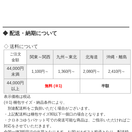
配送・納期について
◇ 送料について
ご注文
関東～関西
九州～東北
北海道
沖縄・離島
金額
44,000円
1,100円～
1,360円～
2,080円～
2,410円～
未満
44,000円
無料 (※1)
半額
以上
表示価格は税込
(※1) 梱包サイズ・納品条件により、
別途配送料をご負担いただく場合がございます。
・上記配送料は梱包サイズ80以下一個口の場合となります。
・クロネコゆうパケット可での発送可能な商品は、ご指示いただければご
対応をさせていただきます。
全国一律385円での出荷となります。お届けはポスト投函となり、配送時