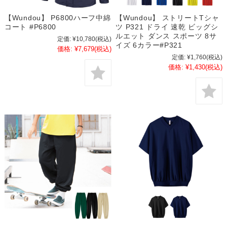
【Wundou】 P6800ハーフ中綿
【Wundou】 ストリートTシャ
コート #P6800
ツ P321 ドライ 速乾 ビッグシ
ルエット ダンス スポーツ 8サ
定価:
¥10,780
(税込)
イズ 6カラー#P321
価格:
¥7,679
(税込)
定価:
¥1,760
(税込)
価格:
¥1,430
(税込)