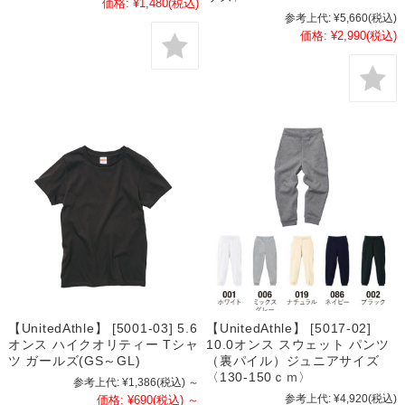
価格:
¥1,480
(税込)
参考上代:
¥5,660
(税込)
価格:
¥2,990
(税込)
【UnitedAthle】 [5001-03] 5.6
【UnitedAthle】 [5017-02]
オンス ハイクオリティー Tシャ
10.0オンス スウェット パンツ
ツ ガールズ(GS～GL)
（裏パイル）ジュニアサイズ
〈130-150ｃｍ〉
参考上代:
¥1,386
(税込)
～
参考上代:
¥4,920
(税込)
価格:
¥690
(税込)
～