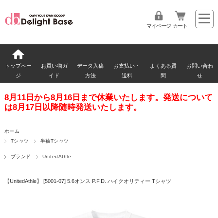
マイページ
カート
トップペー
お買い物ガ
データ入稿
お支払い・
よくある質
お問い合わ
ジ
イド
方法
送料
問
せ
8月11日から8月16日まで休業いたします。発送について
は8月17日以降随時発送いたします。
ホーム
Tシャツ
半袖Tシャツ
ブランド
UnitedAthle
【UnitedAthle】 [5001-07] 5.6オンス P.F.D. ハイクオリティー Tシャツ