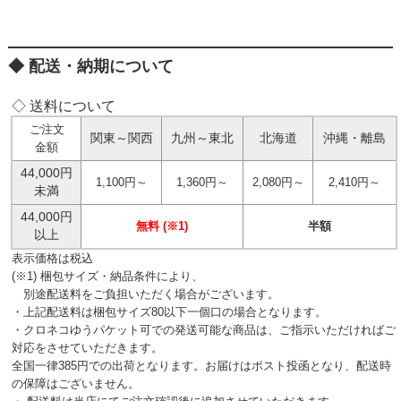
配送・納期について
◇ 送料について
ご注文
関東～関西
九州～東北
北海道
沖縄・離島
金額
44,000円
1,100円～
1,360円～
2,080円～
2,410円～
未満
44,000円
無料 (※1)
半額
以上
表示価格は税込
(※1) 梱包サイズ・納品条件により、
別途配送料をご負担いただく場合がございます。
・上記配送料は梱包サイズ80以下一個口の場合となります。
・クロネコゆうパケット可での発送可能な商品は、ご指示いただければご
対応をさせていただきます。
全国一律385円での出荷となります。お届けはポスト投函となり、配送時
の保障はございません。