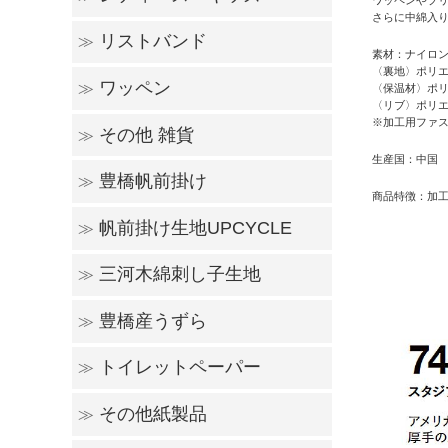
ワッペンやプ
さらに中綿入
リストバンド
≫
レディースウェア
キッズウェア
素材：ナイロン 
〈裏地〉ポリエス
ワッペン
≫
〈保温材〉ポリ
ショートタイプ
ロングタイプ
〈リブ〉ポリエ
※加工用ファ
その他 雑貨
≫
家紋ワッペン
ゼッケンワッペン
生産国：中国
豊橋帆前掛け
≫
マスク
その他
商品特徴：加
帆前掛け生地UPCYCLE
≫
豊橋帆前掛け
帆前掛け生地グッズ
自社ブランド「meguri」
三河木綿刺し子生地
≫
帆前掛け生地UPCYCLE
豊橋産うずら
≫
刺し子生地グッズ
トイレットペーパー
≫
食用うずら卵
うずら加工卵
うずら商品その他
孵化用有精卵
その他紙製品
≫
ケース販売
バラ売り・セット販売