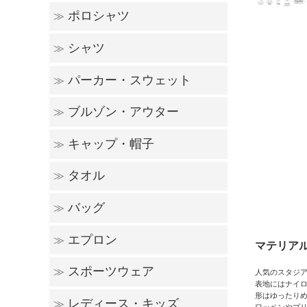
ポロシャツ
≫
半袖Tシャツ
長袖Tシャツ
シャツ
≫
半袖ポロシャツ
長袖ポロシャツ
パーカー・スウェット
≫
シャツ
ブルゾン・アウター
≫
パーカー
スウェット
キャップ・帽子
≫
薄手ブルゾン
厚手ブルゾン
その他
タオル
≫
キャップ
ニット帽子
その他
バッグ
≫
ハンドタオル
フェイスタオル
スポーツタオル
バスタオル
エプロン
≫
コットンバッグ
ポリエステル・ナイロン
デニム・レザー・スウェット
サコッシュ・リュック
ポーチ・巾着
保冷・保温バッグ
マテリア
スポーツウェア
≫
人気のスタジア
胸当てエプロン
腰巻きエプロン
表地にはナイ
形はゆったり
レディース・キッズ
≫
トップス
パンツ
ジャージ
ビブス・ピステ
その他