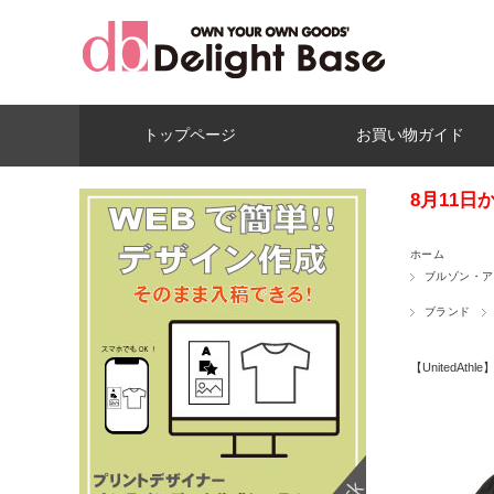
トップページ
お買い物ガイド
8月11
ホーム
ブルゾン・ア
ブランド
【UnitedAth