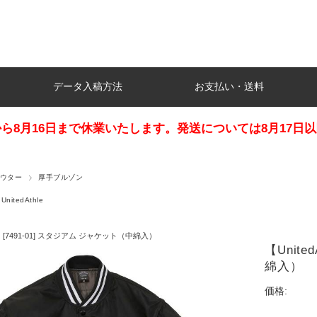
データ入稿方法
お支払い・送料
日から8月16日まで休業いたします。発送については8月17
ウター
厚手ブルゾン
UnitedAthle
le】 [7491-01] スタジアム ジャケット（中綿入）
【Unite
綿入）
価格: