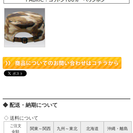
配送・納期について
◇ 送料について
ご注文
関東～関西
九州～東北
北海道
沖縄・離島
金額