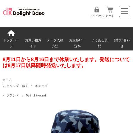
マイページ
カート
トップペー
お買い物ガ
データ入稿
お支払い・
よくある質
お問い合わ
ジ
イド
方法
送料
問
せ
8月11日から8月16日まで休業いたします。発送について
は8月17日以降随時発送いたします。
ホーム
キャップ・帽子
キャップ
ブランド
PointSkyward