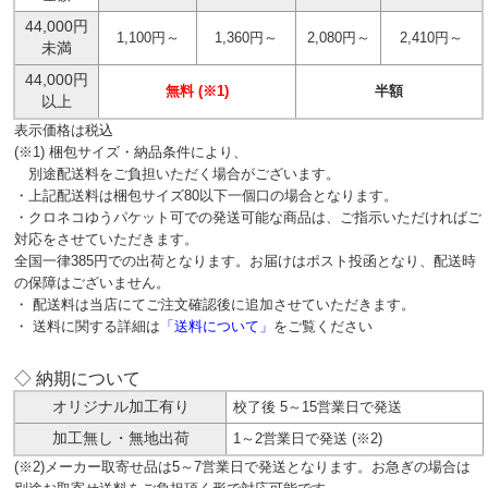
44,000円
1,100円～
1,360円～
2,080円～
2,410円～
未満
44,000円
無料 (※1)
半額
以上
表示価格は税込
(※1) 梱包サイズ・納品条件により、
別途配送料をご負担いただく場合がございます。
・上記配送料は梱包サイズ80以下一個口の場合となります。
・クロネコゆうパケット可での発送可能な商品は、ご指示いただければご
対応をさせていただきます。
全国一律385円での出荷となります。お届けはポスト投函となり、配送時
の保障はございません。
・ 配送料は当店にてご注文確認後に追加させていただきます。
・ 送料に関する詳細は
「送料について」
をご覧ください
◇ 納期について
オリジナル加工有り
校了後 5～15営業日で発送
加工無し・無地出荷
1～2営業日で発送 (※2)
(※2)メーカー取寄せ品は5～7営業日で発送となります。お急ぎの場合は