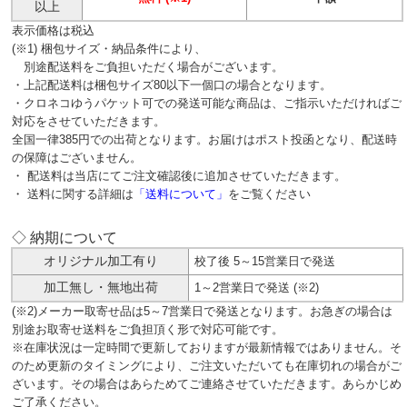
以上
表示価格は税込
(※1) 梱包サイズ・納品条件により、
別途配送料をご負担いただく場合がございます。
・上記配送料は梱包サイズ80以下一個口の場合となります。
・クロネコゆうパケット可での発送可能な商品は、ご指示いただければご
対応をさせていただきます。
全国一律385円での出荷となります。お届けはポスト投函となり、配送時
の保障はございません。
・ 配送料は当店にてご注文確認後に追加させていただきます。
・ 送料に関する詳細は
「送料について」
をご覧ください
◇ 納期について
オリジナル加工有り
校了後 5～15営業日で発送
加工無し・無地出荷
1～2営業日で発送 (※2)
(※2)メーカー取寄せ品は5～7営業日で発送となります。お急ぎの場合は
別途お取寄せ送料をご負担頂く形で対応可能です。
※在庫状況は一定時間で更新しておりますが最新情報ではありません。そ
のため更新のタイミングにより、ご注文いただいても在庫切れの場合がご
ざいます。その場合はあらためてご連絡させていただきます。あらかじめ
ご了承ください。