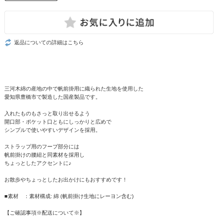
返品についての詳細はこちら
三河木綿の産地の中で帆前掛用に織られた生地を使用した
愛知県豊橋市で製造した国産製品です。
入れたものもさっと取り出せるよう
開口部・ポケット口ともにしっかりと広めで
シンプルで使いやすいデザインを採用。
ストラップ用のフープ部分には
帆前掛けの腰紐と同素材を採用し
ちょっとしたアクセントに♪
お散歩やちょっとしたお出かけにもおすすめです！
■素材 ：素材構成: 綿 (帆前掛け生地にレーヨン含む)
【ご確認事項※配送について※】