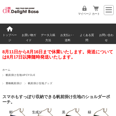
マイページ
カート
トップペー
お買い物ガ
データ入稿
お支払い・
よくある質
お問い合わ
ジ
イド
方法
送料
問
せ
8月11日から8月16日まで休業いたします。発送について
は8月17日以降随時発送いたします。
ホーム
帆前掛け生地UPCYCLE
豊橋帆前掛け
帆前掛け生地グッズ
スマホもすっぽり収納できる帆前掛け生地のショルダーポ
ーチ。