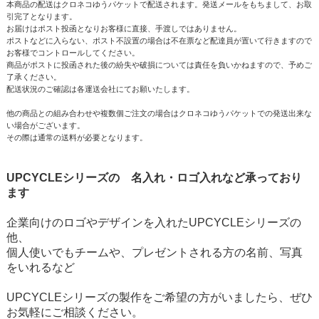
本商品の配送はクロネコゆうパケットで配送されます。発送メールをもちまして、お取
引完了となります。
お届けはポスト投函となりお客様に直接、手渡しではありません。
ポストなどに入らない、ポスト不設置の場合は不在票など配達員が置いて行きますので
お客様でコントロールしてください。
商品がポストに投函された後の紛失や破損については責任を負いかねますので、予めご
了承ください。
配送状況のご確認は各運送会社にてお願いたします。
他の商品との組み合わせや複数個ご注文の場合はクロネコゆうパケットでの発送出来な
い場合がございます。
その際は通常の送料が必要となります。
UPCYCLEシリーズの 名入れ・ロゴ入れなど承っており
ます
企業向けのロゴやデザインを入れたUPCYCLEシリーズの
他、
個人使いでもチームや、プレゼントされる方の名前、写真
をいれるなど
UPCYCLEシリーズの製作をご希望の方がいましたら、ぜひ
お気軽にご相談ください。