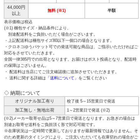
44,000円
無料 (※1)
半額
以上
表示価格は税込
(※1) 梱包サイズ・納品条件により、
別途配送料をご負担いただく場合がございます。
・上記配送料は梱包サイズ80以下一個口の場合となります。
・クロネコゆうパケット可での発送可能な商品は、ご指示いただければご
対応をさせていただきます。
全国一律385円での出荷となります。お届けはポスト投函となり、配送時
の保障はございません。
・ 配送料は当店にてご注文確認後に追加させていただきます。
・ 送料に関する詳細は
「送料について」
をご覧ください
◇ 納期について
オリジナル加工有り
校了後 5～15営業日で発送
加工無し・無地出荷
1～2営業日で発送 (※2)
(※2)メーカー取寄せ品は5～7営業日で発送となります。お急ぎの場合は
別途お取寄せ送料をご負担頂く形で対応可能です。
※在庫状況は一定時間で更新しておりますが最新情報ではありません。そ
のため更新のタイミングにより、ご注文いただいても在庫切れの場合がご