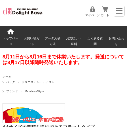
マイページ
カート
トップペー
お買い物ガ
データ入稿
お支払い・
よくある質
お問い合わ
ジ
イド
方法
送料
問
せ
8月11日から8月16日まで休業いたします。発送について
は8月17日以降随時発送いたします。
ホーム
バッグ
ポリエステル・ナイロン
ブランド
MarklessStyle