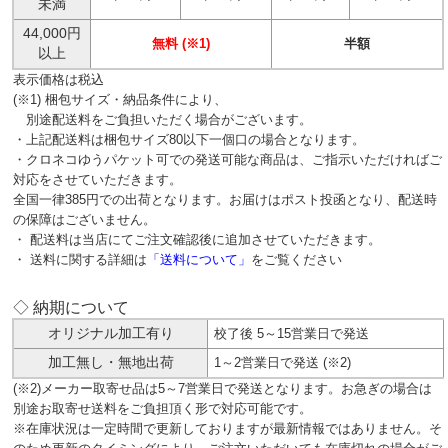
未満
44,000円
無料 (※1)
半額
以上
表示価格は税込
(※1) 梱包サイズ・納品条件により、
別途配送料をご負担いただく場合がございます。
・上記配送料は梱包サイズ80以下一個口の場合となります。
・クロネコゆうパケット可での発送可能な商品は、ご指示いただければご
対応をさせていただきます。
全国一律385円での出荷となります。お届けはポスト投函となり、配送時
の保障はございません。
・ 配送料は当店にてご注文確認後に追加させていただきます。
・ 送料に関する詳細は
「送料について」
をご覧ください
◇ 納期について
オリジナル加工有り
校了後 5～15営業日で発送
加工無し・無地出荷
1～2営業日で発送 (※2)
(※2)メーカー取寄せ品は5～7営業日で発送となります。お急ぎの場合は
別途お取寄せ送料をご負担頂く形で対応可能です。
※在庫状況は一定時間で更新しておりますが最新情報ではありません。そ