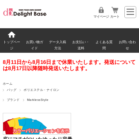
マイページ
カート
トップペー
お買い物ガ
データ入稿
お支払い・
よくある質
お問い合わ
ジ
イド
方法
送料
問
せ
8月11日から8月16日まで休業いたします。発送について
は8月17日以降随時発送いたします。
ホーム
バッグ
ポリエステル・ナイロン
ブランド
MarklessStyle