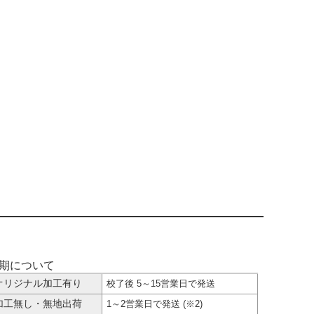
納期について
オリジナル加工有り
校了後 5～15営業日で発送
加工無し・無地出荷
1～2営業日で発送 (※2)