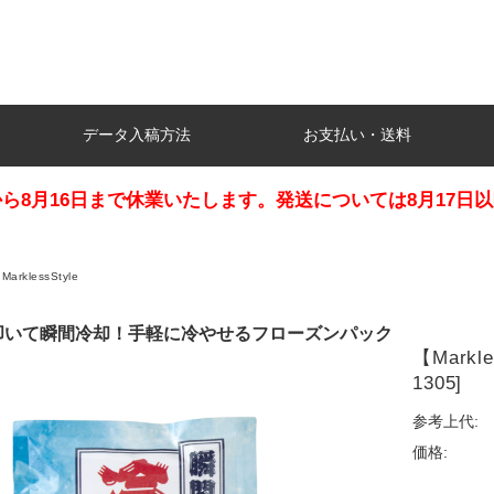
データ入稿方法
お支払い・送料
日から8月16日まで休業いたします。発送については8月17
MarklessStyle
叩いて瞬間冷却！手軽に冷やせるフローズンパック
【Mark
1305]
参考上代:
価格: