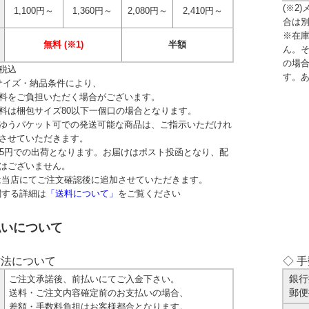
(※2
1,100円～
1,360円～
2,080円～
2,410円～
合は
※在
無料 (※1)
半額
ん。
の場
税込
す。
梱包サイズ・納品条件により、
料をご負担いただく場合がございます。
料は梱包サイズ80以下一個口の場合となります。
ゆうパケット可での発送可能な商品は、ご指示いただけれ
させていただきます。
85円での出荷となります。お届けはポスト投函となり、配
はございません。
は当店にてご注文確認後に追加させていただきます。
関する詳細は
「送料について」
をご覧ください
払いについて
方法について
◇ 
ご注文承諾後、前払いにてご入金下さい。
銀行
送料・ご注文内容確定前のお支払いの場合、
郵便
差額・手数料負担はお客様都合となります。