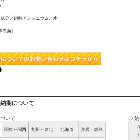
m
 、成分／硝酸アンモニウム、水
体裏面）
】
・納期について
について
◇ 
関東～関西
九州～東北
北海道
沖縄・離島