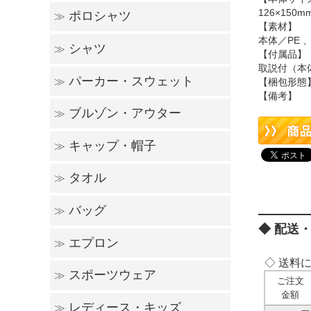
126×150m
ポロシャツ
≫
半袖Tシャツ
長袖Tシャツ
【素材】
本体／PE
シャツ
≫
半袖ポロシャツ
長袖ポロシャツ
【付属品】
取説付（本
パーカー・スウェット
≫
【梱包形態
シャツ
【備考】
ブルゾン・アウター
≫
パーカー
スウェット
キャップ・帽子
≫
薄手ブルゾン
厚手ブルゾン
その他
タオル
≫
キャップ
ニット帽子
その他
バッグ
≫
ハンドタオル
フェイスタオル
スポーツタオル
バスタオル
配送
エプロン
≫
コットンバッグ
ポリエステル・ナイロン
デニム・レザー・スウェット
サコッシュ・リュック
ポーチ・巾着
保冷・保温バッグ
◇ 送料
スポーツウェア
≫
胸当てエプロン
腰巻きエプロン
ご注文
金額
レディース・キッズ
≫
トップス
パンツ
ジャージ
ビブス・ピステ
その他