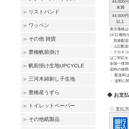
44,000円
未満
リストバンド
≫
レディースウェア
キッズウェア
44,000円
以上
ワッペン
≫
ショートタイプ
ロングタイプ
表示価格は
(※1) 
その他 雑貨
≫
家紋ワッペン
ゼッケンワッペン
別途配送
・上記配送
豊橋帆前掛け
・クロネコ
≫
マスク
その他
ばご対応を
全国一律3
帆前掛け生地UPCYCLE
≫
豊橋帆前掛け
帆前掛け生地グッズ
自社ブランド「meguri」
送時の保障
・ 配送料
三河木綿刺し子生地
≫
帆前掛け生地UPCYCLE
・ 送料に
豊橋産うずら
≫
刺し子生地グッズ
お支
トイレットペーパー
≫
食用うずら卵
うずら加工卵
うずら商品その他
孵化用有精卵
◇ 支払
その他紙製品
≫
ケース販売
バラ売り・セット販売