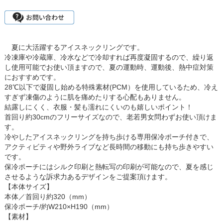
夏に大活躍するアイスネックリングです。
冷凍庫や冷蔵庫、冷水などで冷却すれば再度凝固するので、繰り返
し使用可能でお使い頂ますので、夏の運動時、運動後、熱中症対策
におすすめです。
28℃以下で凝固し始める特殊素材(PCM）を使用しているため、冷え
すぎず凍傷のように肌を痛めたりする心配もありません。
結露しにくく、衣服・髪も濡れにくいのも嬉しいポイント！
首回り約30cmのフリーサイズなので、老若男女問わずお使い頂けま
す。
冷やしたアイスネックリングを持ち歩ける専用保冷ポーチ付きで、
アクティビティや野外ライブなど長時間の移動にも持ち歩きやすい
です。
保冷ポーチにはシルク印刷と熱転写の印刷が可能なので、夏を感じ
させるような訴求力あるデザインをご提案頂けます。
【本体サイズ】
本体／首回り約320（mm）
保冷ポーチ/約W210×H190（mm）
【素材】