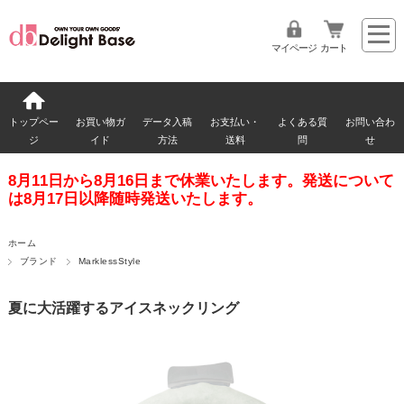
マイページ
カート
トップペー
お買い物ガ
データ入稿
お支払い・
よくある質
お問い合わ
ジ
イド
方法
送料
問
せ
8月11日から8月16日まで休業いたします。発送について
は8月17日以降随時発送いたします。
ホーム
ブランド
MarklessStyle
夏に大活躍するアイスネックリング