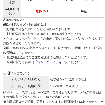
未満
44,000円
無料 (※1)
半額
以上
表示価格は税込
(※1) 梱包サイズ・納品条件により、
別途配送料をご負担いただく場合がございます。
・上記配送料は梱包サイズ80以下一個口の場合となります。
・クロネコゆうパケット可での発送可能な商品は、ご指示いただければご
対応をさせていただきます。
全国一律385円での出荷となります。お届けはポスト投函となり、配送時
の保障はございません。
・ 配送料は当店にてご注文確認後に追加させていただきます。
・ 送料に関する詳細は
「送料について」
をご覧ください
◇ 納期について
オリジナル加工有り
校了後 5～15営業日で発送
加工無し・無地出荷
1～2営業日で発送 (※2)
(※2)メーカー取寄せ品は5～7営業日で発送となります。お急ぎの場合は
別途お取寄せ送料をご負担頂く形で対応可能です。
※在庫状況は一定時間で更新しておりますが最新情報ではありません。そ