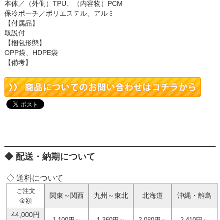
本体／（外側）TPU、（内容物）PCM
保冷ポーチ／ポリエステル、アルミ
【付属品】
取説付
【梱包形態】
OPP袋、HDPE袋
【備考】
配送・納期について
◇ 送料について
ご注文
関東～関西
九州～東北
北海道
沖縄・離島
金額
44,000円
1,100円～
1,360円～
2,080円～
2,410円～