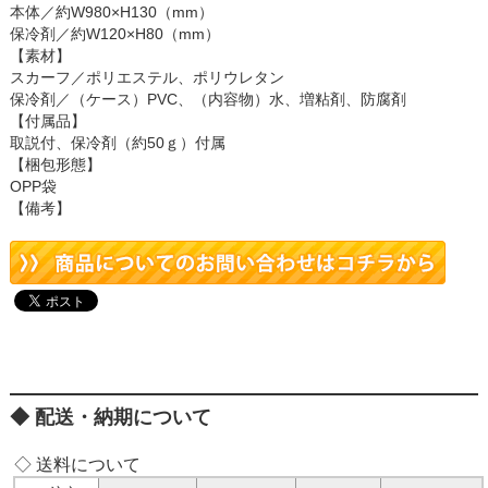
本体／約W980×H130（mm）
保冷剤／約W120×H80（mm）
【素材】
スカーフ／ポリエステル、ポリウレタン
保冷剤／（ケース）PVC、（内容物）水、増粘剤、防腐剤
【付属品】
取説付、保冷剤（約50ｇ）付属
【梱包形態】
OPP袋
【備考】
配送・納期について
◇ 送料について