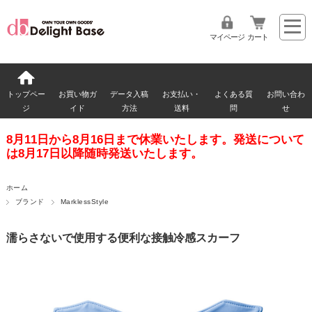
マイページ
カート
トップペー
お買い物ガ
データ入稿
お支払い・
よくある質
お問い合わ
ジ
イド
方法
送料
問
せ
8月11日から8月16日まで休業いたします。発送について
は8月17日以降随時発送いたします。
ホーム
ブランド
MarklessStyle
濡らさないで使用する便利な接触冷感スカーフ