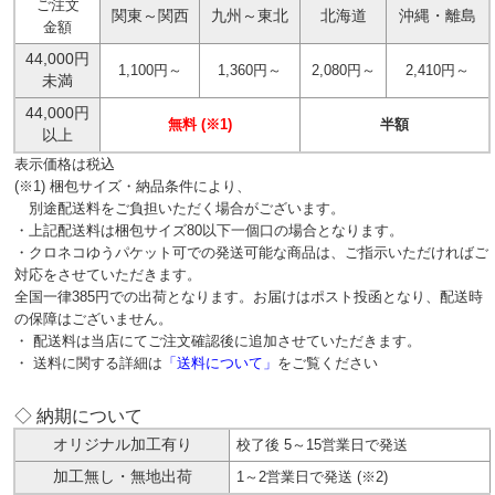
ご注文
関東～関西
九州～東北
北海道
沖縄・離島
金額
44,000円
1,100円～
1,360円～
2,080円～
2,410円～
未満
44,000円
無料 (※1)
半額
以上
表示価格は税込
(※1) 梱包サイズ・納品条件により、
別途配送料をご負担いただく場合がございます。
・上記配送料は梱包サイズ80以下一個口の場合となります。
・クロネコゆうパケット可での発送可能な商品は、ご指示いただければご
対応をさせていただきます。
全国一律385円での出荷となります。お届けはポスト投函となり、配送時
の保障はございません。
・ 配送料は当店にてご注文確認後に追加させていただきます。
・ 送料に関する詳細は
「送料について」
をご覧ください
◇ 納期について
オリジナル加工有り
校了後 5～15営業日で発送
加工無し・無地出荷
1～2営業日で発送 (※2)