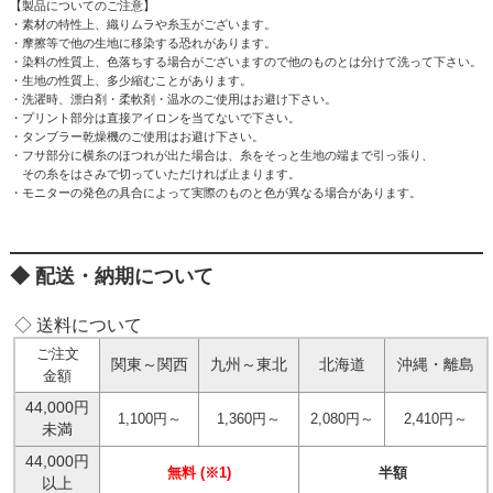
【製品についてのご注意】
・素材の特性上、織りムラや糸玉がございます。
・摩擦等で他の生地に移染する恐れがあります。
・染料の性質上、色落ちする場合がございますので他のものとは分けて洗って下さい。
・生地の性質上、多少縮むことがあります。
・洗濯時、漂白剤・柔軟剤・温水のご使用はお避け下さい。
・プリント部分は直接アイロンを当てないで下さい。
・タンブラー乾燥機のご使用はお避け下さい。
・フサ部分に横糸のほつれが出た場合は、糸をそっと生地の端まで引っ張り、
その糸をはさみで切っていただければ止まります。
・モニターの発色の具合によって実際のものと色が異なる場合があります。
配送・納期について
◇ 送料について
ご注文
関東～関西
九州～東北
北海道
沖縄・離島
金額
44,000円
1,100円～
1,360円～
2,080円～
2,410円～
未満
44,000円
無料 (※1)
半額
以上