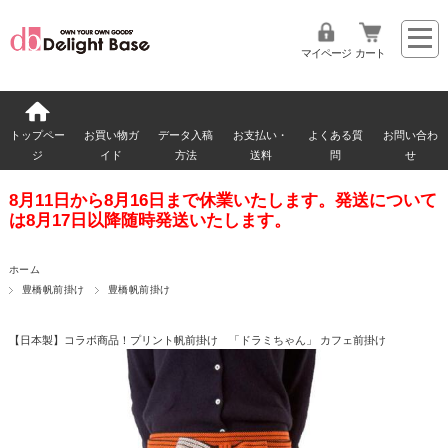
マイページ
カート
トップペー
お買い物ガ
データ入稿
お支払い・
よくある質
お問い合わ
ジ
イド
方法
送料
問
せ
8月11日から8月16日まで休業いたします。発送について
は8月17日以降随時発送いたします。
ホーム
豊橋帆前掛け
豊橋帆前掛け
【日本製】コラボ商品！プリント帆前掛け 「ドラミちゃん」 カフェ前掛け