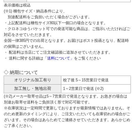
表示価格は税込
(※1) 梱包サイズ・納品条件により、
別途配送料をご負担いただく場合がございます。
・上記配送料は梱包サイズ80以下一個口の場合となります。
・クロネコゆうパケット可での発送可能な商品は、ご指示いただければご
対応をさせていただきます。
全国一律385円での出荷となります。お届けはポスト投函となり、配送時
の保障はございません。
・ 配送料は当店にてご注文確認後に追加させていただきます。
・ 送料に関する詳細は
「送料について」
をご覧ください
◇ 納期について
オリジナル加工有り
校了後 5～15営業日で発送
加工無し・無地出荷
1～2営業日で発送 (※2)
(※2)メーカー取寄せ品は5～7営業日で発送となります。お急ぎの場合は
別途お取寄せ送料をご負担頂く形で対応可能です。
※在庫状況は一定時間で更新しておりますが最新情報ではありません。そ
のため更新のタイミングにより、ご注文いただいても在庫切れの場合がご
ざいます。その場合はあらためてご連絡させていただきます。あらかじめ
ご了承ください。