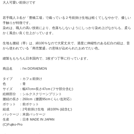
大人可愛い前掛けです
若手職人３名が「豊橋工場」で織っている２号前掛け生地は軽くてしなやかで、優しい
手触りが特徴です。
染めは、職人の高い技術により、色落ちしないようにしっかり染め上げながらも、柔ら
かく風合い良く仕上がっています。
生地も腰紐（帯）は、綿100％なので大変丈夫で、適度に伸縮性のある紅白の紐は、昔
から使われている「商売繁盛」の意味が込められたおめでたい色。
縫製ももちろん日本国内で、1枚ずつ丁寧に行っています。
商品名 ：I'm DORAEMON
タイプ ：カフェ前掛け
色 ：青
サイズ ：幅47cm×長さ47cm (フサ部分含む)
絵柄部分 ：シルクスクリーンプリント
腰紐の長さ：260cm（腰囲95cmくらい迄対応）
ポケット ：前ポケット
組成 ：2号前掛け生地 綿100% (紐含む)
パッケージ：米袋パッケージ
生産 ：日本 MADE IN JAPAN
(C)Fujiko-Pro