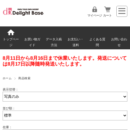
マイページ
カート
トップペー
お買い物ガ
データ入稿
お支払い・
よくある質
お問い合わ
ジ
イド
方法
送料
問
せ
8月11日から8月16日まで休業いたします。発送について
は8月17日以降随時発送いたします。
ホーム
商品検索
表示切替：
並び順：
在庫：