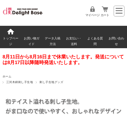
マイページ
カート
トップペー
お買い物ガ
データ入稿
お支払い・
よくある質
お問い合わ
ジ
イド
方法
送料
問
せ
8月11日から8月16日まで休業いたします。発送について
は8月17日以降随時発送いたします。
ホーム
三河木綿刺し子生地
刺し子生地グッズ