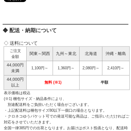
配送・納期について
◇ 送料について
ご注文
関東～関西
九州～東北
北海道
沖縄・離島
金額
44,000円
1,100円～
1,360円～
2,080円～
2,410円～
未満
44,000円
無料 (※1)
半額
以上
表示価格は税込
(※1) 梱包サイズ・納品条件により、
別途配送料をご負担いただく場合がございます。
・上記配送料は梱包サイズ80以下一個口の場合となります。
・クロネコゆうパケット可での発送可能な商品は、ご指示いただければご
対応をさせていただきます。
全国一律385円での出荷となります。お届けはポスト投函となり、配送時