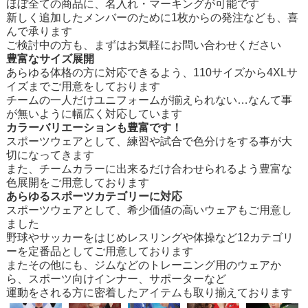
ほぼ全ての商品に、名入れ・マーキングが可能です
新しく追加したメンバーのために1枚からの発注なども、喜
んで承ります
ご検討中の方も、まずはお気軽にお問い合わせください
豊富なサイズ展開
あらゆる体格の方に対応できるよう、110サイズから4XLサ
イズまでご用意をしております
チームの一人だけユニフォームが揃えられない…なんて事
が無いように幅広く対応しています
カラーバリエーションも豊富です！
スポーツウェアとして、練習や試合で色分けをする事が大
切になってきます
また、チームカラーに出来るだけ合わせられるよう豊富な
色展開をご用意しております
あらゆるスポーツカテゴリーに対応
スポーツウェアとして、希少価値の高いウェアもご用意し
ました
野球やサッカーをはじめレスリングや体操など12カテゴリ
ーを定番品としてご用意しております
またその他にも、ジムなどのトレーニング用のウェアか
ら、スポーツ向けインナー、サポーターなど
運動をされる方に密着したアイテムも取り揃えております