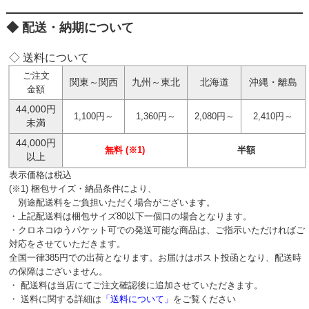
配送・納期について
◇ 送料について
ご注文
関東～関西
九州～東北
北海道
沖縄・離島
金額
44,000円
1,100円～
1,360円～
2,080円～
2,410円～
未満
44,000円
無料 (※1)
半額
以上
表示価格は税込
(※1) 梱包サイズ・納品条件により、
別途配送料をご負担いただく場合がございます。
・上記配送料は梱包サイズ80以下一個口の場合となります。
・クロネコゆうパケット可での発送可能な商品は、ご指示いただければご
対応をさせていただきます。
全国一律385円での出荷となります。お届けはポスト投函となり、配送時
の保障はございません。
・ 配送料は当店にてご注文確認後に追加させていただきます。
・ 送料に関する詳細は
「送料について」
をご覧ください