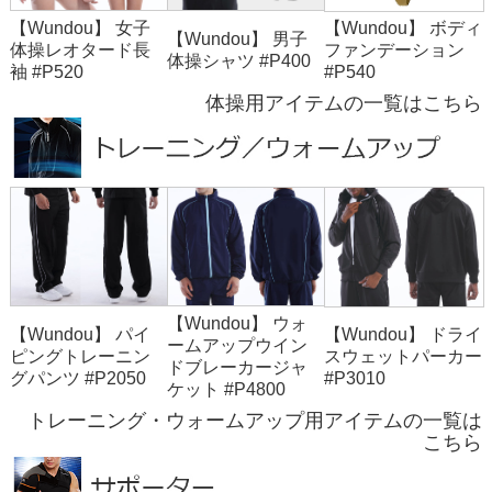
【Wundou】 女子
【Wundou】 ボディ
【Wundou】 男子
体操レオタード長
ファンデーション
体操シャツ #P400
袖 #P520
#P540
体操用アイテムの一覧はこちら
【Wundou】 ウォ
【Wundou】 パイ
【Wundou】 ドライ
ームアップウイン
ピングトレーニン
スウェットパーカー
ドブレーカージャ
グパンツ #P2050
#P3010
ケット #P4800
トレーニング・ウォームアップ用アイテムの一覧は
こちら