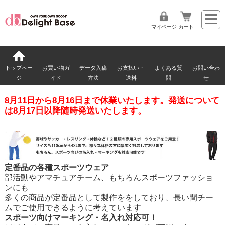
マイページ
カート
トップペー
お買い物ガ
データ入稿
お支払い・
よくある質
お問い合わ
ジ
イド
方法
送料
問
せ
8月11日から8月16日まで休業いたします。発送について
は8月17日以降随時発送いたします。
定番品の各種スポーツウェア
部活動やアマチュアチーム、もちろんスポーツファッショ
ンにも
多くの商品が定番品として製作ををしており、長い間チー
ムでご使用できるように考えています
スポーツ向けマーキング・名入れ対応可！