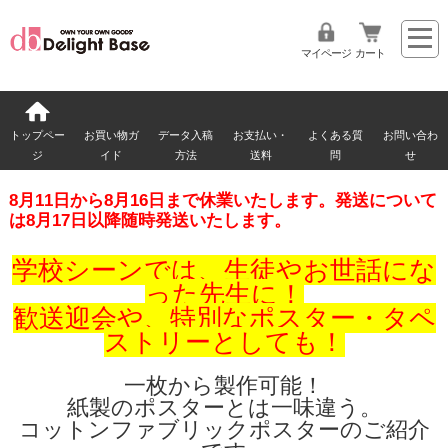
マイページ
カート
トップペー
お買い物ガ
データ入稿
お支払い・
よくある質
お問い合わ
ジ
イド
方法
送料
問
せ
8月11日から8月16日まで休業いたします。発送について
は8月17日以降随時発送いたします。
学校シーンでは、生徒やお世話にな
った先生に！
歓送迎会や、特別なポスター・タペ
ストリーとしても！
一枚から製作可能！
紙製のポスターとは一味違う。
コットンファブリックポスターのご紹介