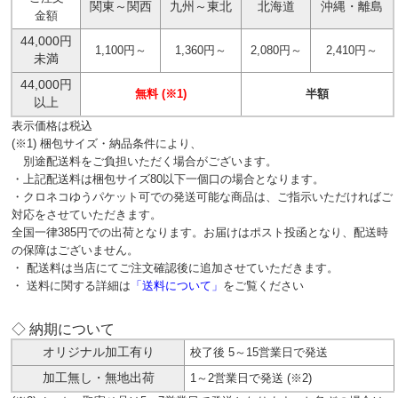
関東～関西
九州～東北
北海道
沖縄・離島
金額
44,000円
1,100円～
1,360円～
2,080円～
2,410円～
未満
44,000円
無料 (※1)
半額
以上
表示価格は税込
(※1) 梱包サイズ・納品条件により、
別途配送料をご負担いただく場合がございます。
・上記配送料は梱包サイズ80以下一個口の場合となります。
・クロネコゆうパケット可での発送可能な商品は、ご指示いただければご
対応をさせていただきます。
全国一律385円での出荷となります。お届けはポスト投函となり、配送時
の保障はございません。
・ 配送料は当店にてご注文確認後に追加させていただきます。
・ 送料に関する詳細は
「送料について」
をご覧ください
◇ 納期について
オリジナル加工有り
校了後 5～15営業日で発送
加工無し・無地出荷
1～2営業日で発送 (※2)